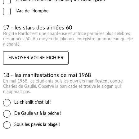
la salle des fêtes de Colombey-les-Deux-Eglises
l'Arc de Triomphe
17 - les stars des années 60
Brigitte Bardot est une chanteuse et actrice parmi les plus célèbres
des années 60. Au moyen du jukebox, enregistre un morceau qu'elle
a chanté.
ENVOYER VOTRE FICHIER
18 - les manifestations de mai 1968
En mai 1968, les étudiants puis les ouvriers manifestent contre
Charles de Gaulle. Observe la barricade et trouve le slogan qui
n'apparait pas.
La chienlit c'est lui !
De Gaulle va à la pêche !
Sous les pavés la plage !