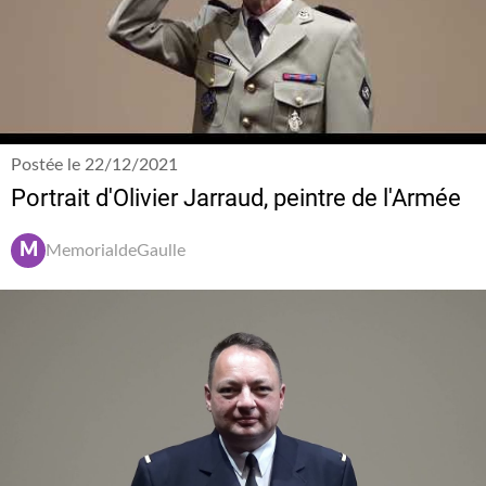
Postée le 22/12/2021
Portrait d'Olivier Jarraud, peintre de l'Armée
M
MemorialdeGaulle