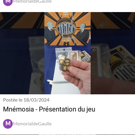
M
MemorialdeGaulle
Postée le 18/03/2024
Mnémosia - Présentation du jeu
M
MemorialdeGaulle